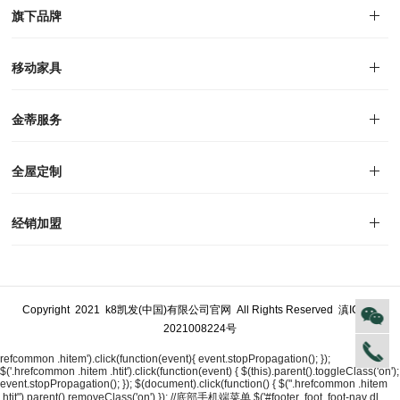
对外公告
家居资讯
旗下品牌
品牌文化
荣誉资质
产品专利
电子画册
移动家具
迪尚
西瑞
洛斯
里奥
洛卡
美舍
新古典
纯美
金蒂服务
售后服务
防伪识别
投诉建议
全屋定制
风格定制
空间定制
户型案例
材质展示
预约量尺
经销加盟
全球网点
加盟创富
资料下载
Copyright 2021 k8凯发(中国)有限公司官网 All Rights Reserved
滇ICP备
2021008224号
refcommon .hitem').click(function(event){ event.stopPropagation(); });
$('.hrefcommon .hitem .htit').click(function(event) { $(this).parent().toggleClass('on');
event.stopPropagation(); }); $(document).click(function() { $(".hrefcommon .hitem
.htit").parent().removeClass('on') }); //底部手机端菜单 $('#footer .foot .foot-nav dl