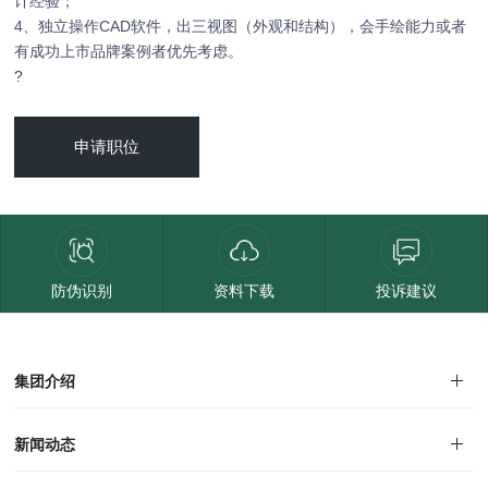
计经验；
4
CAD
、独立操作
软件，出三视图（外观和结构），会手绘能力或者
有成功上市品牌案例者优先考虑。
?
申请职位
防伪识别
资料下载
投诉建议
集团介绍
集团介绍
企业文化
人才招聘
商学院
VR全景展厅
董事长介绍
新闻动态